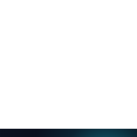
う点です。契約先がそのまま作業するのか、別会社や海
外へ再委託されるのか。再委託が一律に悪いわけではあ
りませんが、責任の所在と連絡経路が複雑になるリスク
はあります。
当社は、サイト統合・定期バックアップ・改ざん対策を
当社自身が直接実施しています。あるクライアントの統
合・移行案件では、複数のWordPressをまとめ、3日ごと
にDBとサイトをバックアップし、改ざん・不正侵入対
策を当社の手で行い、運用期間中のセキュリティ脆弱性
ゼロを維持しました。「実作業者が誰か」を自社事例で
示せることが、この軸での当社の強みです。
見るべきは契約書の再委託条項と実作業者の所在。「誰