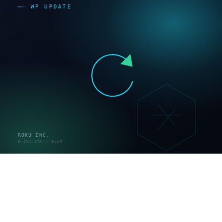
が作業するか」を質問しても明確な回答がないのは悪い
兆候です。
6. 料金構造（総額で比較する）
月額の数字だけ見比べても意味がありません。複数の媒
体が「基本料金だけでなく、障害対応やサポートがオプ
ションかを含めた総額で比較すべき」と指摘していま
す。月額相場は各社公表の目安で約5,000〜50,000円、
中小企業のコーポレートサイトでは2〜3万円が中心帯と
されます（出典：kusanagi.biz、owlcamp.jp）。ただし
公的統計ではないため目安として扱ってください。内訳
と高い・安いの見分け方は、WordPress保守の費用と料
金内訳をまとめた解説で整理しています。