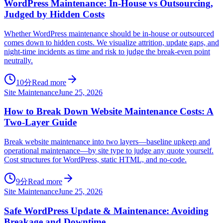
WordPress Maintenance: In-House vs Outsourcing,
Judged by Hidden Costs
Whether WordPress maintenance should be in-house or outsourced
comes down to hidden costs. We visualize attrition, update gaps, and
night-time incidents as time and risk to judge the break-even point
neutrally.
10分
Read more
Site Maintenance
June 25, 2026
How to Break Down Website Maintenance Costs: A
Two-Layer Guide
Break website maintenance into two layers—baseline upkeep and
operational maintenance—by site type to judge any quote yourself.
Cost structures for WordPress, static HTML, and no-code.
9分
Read more
Site Maintenance
June 25, 2026
Safe WordPress Update & Maintenance: Avoiding
Breakage and Downtime