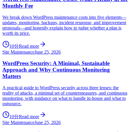
Monthly Fee
We break down WordPress maintenance costs into five elements—
updates, monitoring, backups, incident response, and improvement
proposals—and honestly explain how to judge whether a plan is
worth its price.
10分
Read more
Site Maintenance
June 25, 2026
WordPress Security: A Minimal, Sustainable
Approach and Why Continuous Monitoring
Matters
A practical guide to WordPress security across three lenses: the
reality of attacks, a minimal set of countermeasures, and continuous
monitoring, with guidance on what to handle in-house and what to
outsource.
10分
Read more
Site Maintenance
June 25, 2026