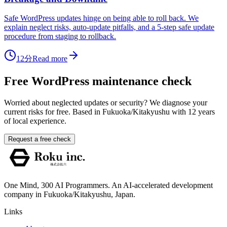
Safe WordPress updates hinge on being able to roll back. We
explain neglect risks, auto-update pitfalls, and a 5-step safe update
procedure from staging to rollback.
12分
Read more
Free WordPress maintenance check
Worried about neglected updates or security? We diagnose your
current risks for free. Based in Fukuoka/Kitakyushu with 12 years
of local experience.
Request a free check
One Mind, 300 AI Programmers. An AI-accelerated development
company in Fukuoka/Kitakyushu, Japan.
Links