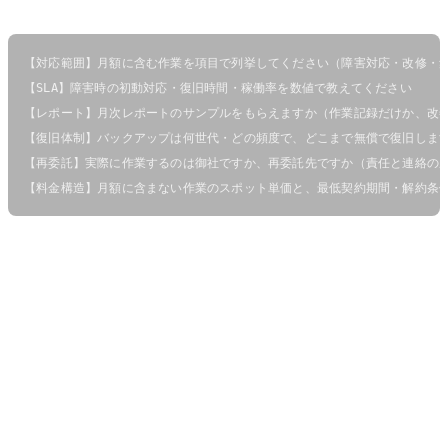
【対応範囲】月額に含む作業を項目で列挙してください（障害対応・改修・集
【SLA】障害時の初動対応・復旧時間・稼働率を数値で教えてください

【レポート】月次レポートのサンプルをもらえますか（作業記録だけか、改善
【復旧体制】バックアップは何世代・どの頻度で、どこまで無償で復旧します
【再委託】実際に作業するのは御社ですか、再委託先ですか（責任と連絡の窓
各社の回答を6軸の表に転記すれば、「実績豊富」では
見えなかった違いがはっきり浮かび上がります。
当社（株式会社六）の保守の考え方
当社は、AIによる常時監視・分析と人間の審美眼を組み