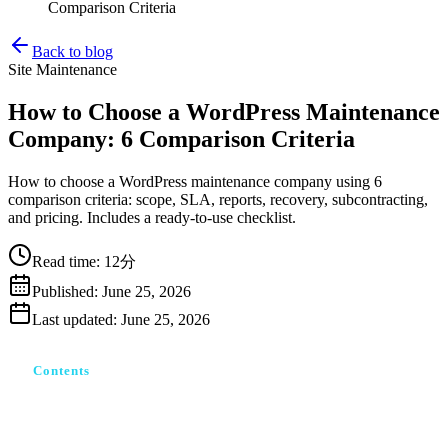
Comparison Criteria
Back to blog
Site Maintenance
How to Choose a WordPress Maintenance
Company: 6 Comparison Criteria
How to choose a WordPress maintenance company using 6
comparison criteria: scope, SLA, reports, recovery, subcontracting,
and pricing. Includes a ready-to-use checklist.
Read time
:
12分
Published
:
June 25, 2026
Last updated
:
June 25, 2026
Contents
なぜ「WordPress保守 おすすめ◯選」を読んでも選べな
いのか