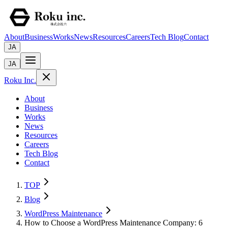
About
Business
Works
News
Resources
Careers
Tech Blog
Contact
JA
JA
Roku Inc.
About
Business
Works
News
Resources
Careers
Tech Blog
Contact
TOP
Blog
WordPress Maintenance
How to Choose a WordPress Maintenance Company: 6