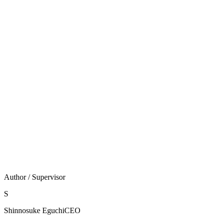
ず見えてきます。
保守の全体像から整理したい方は
WordPress保守とは？
費用相場・必要性・依頼先の選び方
を、改ざん・乗っ取
りへの備えが気になる方は
WordPressセキュリティ対策
の必須チェック
もあわせてご覧ください。
今の保守先が6軸を満たすか不安な方は、現状を
WordPress保守の無料診断
でチェックできます。相談だ
けしたいという場合は
お問い合わせ
からお気軽にご連絡
ください。
Author / Supervisor
S
Shinnosuke Eguchi
CEO