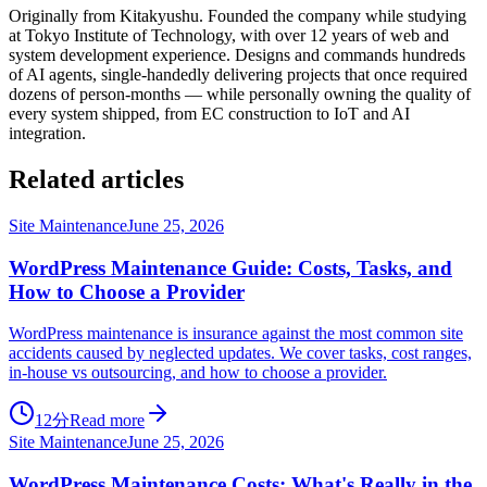
Originally from Kitakyushu. Founded the company while studying
at Tokyo Institute of Technology, with over 12 years of web and
system development experience. Designs and commands hundreds
of AI agents, single-handedly delivering projects that once required
dozens of person-months — while personally owning the quality of
every system shipped, from EC construction to IoT and AI
integration.
Related articles
Site Maintenance
June 25, 2026
WordPress Maintenance Guide: Costs, Tasks, and
How to Choose a Provider
WordPress maintenance is insurance against the most common site
accidents caused by neglected updates. We cover tasks, cost ranges,
in-house vs outsourcing, and how to choose a provider.
12分
Read more
Site Maintenance
June 25, 2026
WordPress Maintenance Costs: What's Really in the