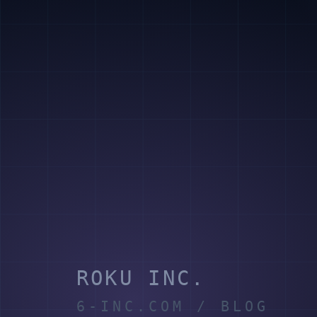
担当者別・進捗別の一覧を作
2. 一覧の設定
る
3. グラフ・集
件数や金額を自動集計する
計
利用者ごとに閲覧・編集範囲
4. アクセス権
を決める
入力ルール・更新タイミング
5. 運用ルール
を決める
最重要は最初の「フィールド設計」です。ここを軽視す
響します。