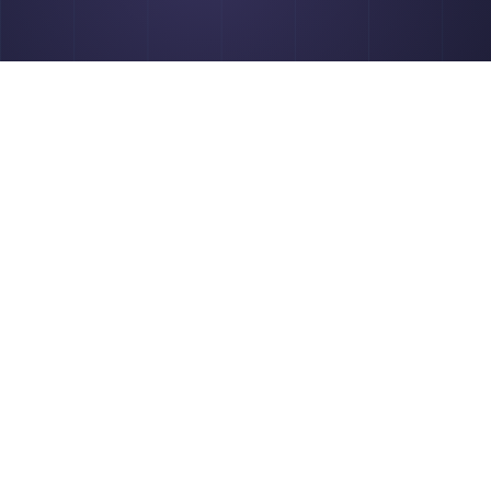
フィールド設計でやりがちな失敗
型の選び間違い
：「文字列」で作った金額欄は集計で
最初から「数値」型に。文字列⇔数値の変更はデータ
ルックアップの作りすぎ
：他アプリの値を引用できる
ップや関連レコードで紐づくアプリも契約コースの「
す（出典：jp.kintone.help）。連携を増やすほ
しにくくなります。
マスタを後回しにする
：顧客マスタを作らず各アプリ
表記ゆれで連携できず「管理が楽にならない」典型的
pepacomi.com）。
対策はシンプルです。
集計したい項目の型を先に決め、
商品など）を最初に作る
こと。この順番だけで設計負債