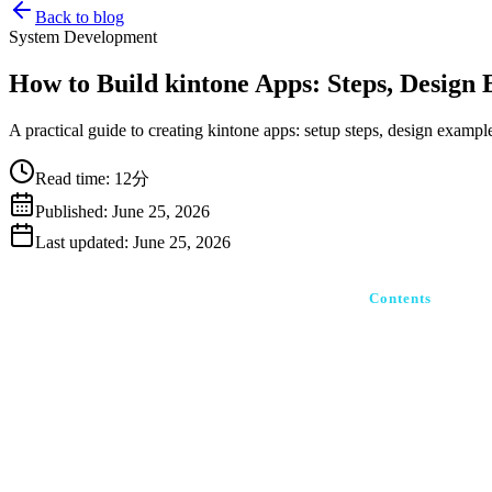
Back to blog
System Development
How to Build kintone Apps: Steps, Design
A practical guide to creating kintone apps: setup steps, design examp
Read time
:
12分
Published
:
June 25, 2026
Last updated
:
June 25, 2026
Contents
kintoneア
kintoneアプ
フィールド設
業務別アプリ作
案件管理アプ
顧客管理アプ