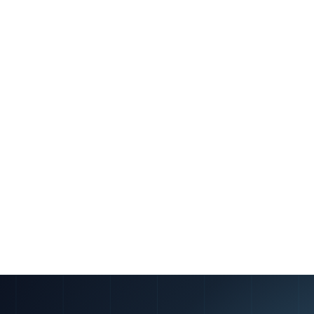
」に決める3つのこと
前の「設計」を飛ばしていま
「案件」と「顧客」を混ぜると
る。アクセス権設計に直結し
「1取引」のどれかを先に確定