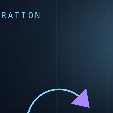
先に紙やExcelで書き出すだ
を含めた全体像は別記事
整理します。
減ります。「画面を作る」より
つまずきやすい点
後から型を変えられない項目
がある