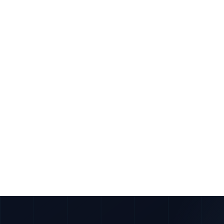
kintoneアプリ作成の基本｜「作る前
kintoneアプリ作成でつまずく人の多くは、画面を作る
す。先に決めるべきは次の3つです。
何を管理するか
：1アプリ＝1つの管理対象に絞る。
後で破綻します。
誰が使うか
：入力する人・見る人・集計する人を分け
ます。
どの粒度で持つか
：1レコードが「1案件」「1顧客」
させます。