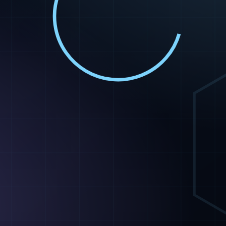
全項目を1つの一覧に詰め込
む
集計のため後から項目を足す
羽目に
全員「すべて編集可」のまま
運用
人によって入力がバラバラに
ると後の4ステップすべてに影