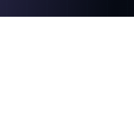
きません。集計したい項目は
移行を伴います。
便利な機能ですが、ルックア
アプリ数」にカウントされま
ど上限を消費し、後からマスタを統合
へ顧客名を直接入力すると、
失敗につながります（出典：
参照される側のマスタ（顧客・
の大半は防げます。