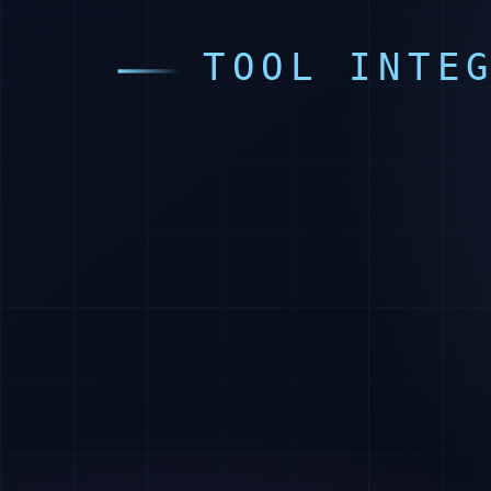
この3つは後から変えると既存データの移行が発生します。
けで作り直しリスクは大きく下がります。費用や依頼先
「kintone開発の基本」（公開後にリンク追加予定）で
kintoneアプリの作り方を5ステップで
kintoneアプリの作り方は次の順番で進めると手戻りが
「項目を決める」が先です。
ステップ
やること
1. フィールド
項目を洗い出し、型を決める
設計