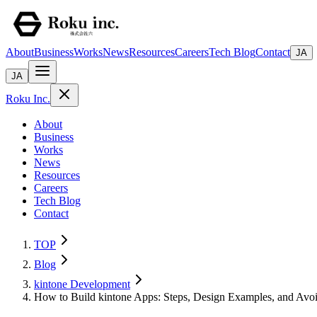
About
Business
Works
News
Resources
Careers
Tech Blog
Contact
JA
JA
Roku Inc.
About
Business
Works
News
Resources
Careers
Tech Blog
Contact
TOP
Blog
kintone Development
How to Build kintone Apps: Steps, Design Examples, and Avo