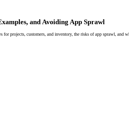
 Examples, and Avoiding App Sprawl
les for projects, customers, and inventory, the risks of app sprawl, an
プリ作成の基本｜「作る前」に決める3つのこと
リの作り方を5ステップで
計でやりがちな失敗
成例：案件管理・顧客管理・在庫管理
リの設計例
リの設計例