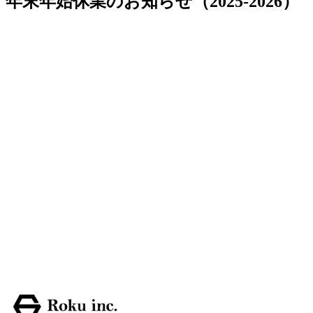
年末年始休業のお知らせ（2025-2026）
平素より格別のお引き立てを賜り、誠にありがとうござ
います。
誠に勝手ながら、下記の期間を年末年始休業とさせてい
ただきます。
休業期間：2025年12月20日（土）〜 2026年1月4日
（日）
1月5日（月）より通常営業を開始いたします。休業期間
中のお問い合わせにつきましては、1月5日以降に順次ご
対応させていただきます。