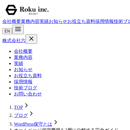
会社概要
業務内容
実績
お知らせ
お役立ち資料
採用情報
技術ブ
EN
株式会社六
会社概要
業務内容
実績
お知らせ
お役立ち資料
採用情報
技術ブログ
お問い合わせ
TOP
ブログ
WordPress保守とは