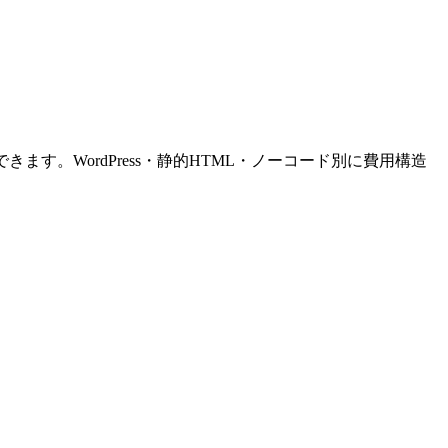
。WordPress・静的HTML・ノーコード別に費用構造