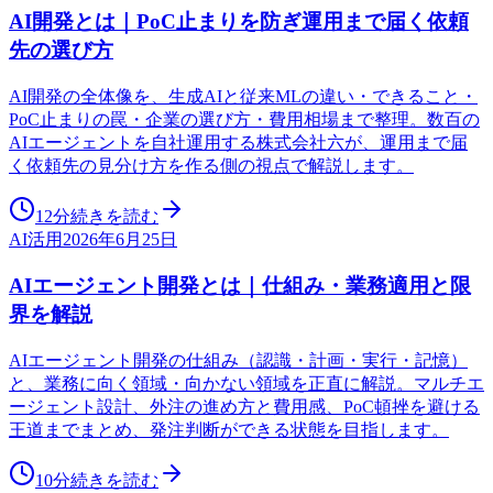
AI開発とは｜PoC止まりを防ぎ運用まで届く依頼
先の選び方
AI開発の全体像を、生成AIと従来MLの違い・できること・
PoC止まりの罠・企業の選び方・費用相場まで整理。数百の
AIエージェントを自社運用する株式会社六が、運用まで届
く依頼先の見分け方を作る側の視点で解説します。
12分
続きを読む
AI活用
2026年6月25日
AIエージェント開発とは｜仕組み・業務適用と限
界を解説
AIエージェント開発の仕組み（認識・計画・実行・記憶）
と、業務に向く領域・向かない領域を正直に解説。マルチエ
ージェント設計、外注の進め方と費用感、PoC頓挫を避ける
王道までまとめ、発注判断ができる状態を目指します。
10分
続きを読む