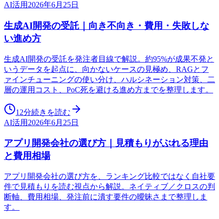
AI活用
2026年6月25日
生成AI開発の受託｜向き不向き・費用・失敗しな
い進め方
生成AI開発の受託を発注者目線で解説。約95%が成果不発と
いうデータを起点に、向かないケースの見極め、RAGとフ
ァインチューニングの使い分け、ハルシネーション対策、二
層の運用コスト、PoC死を避ける進め方までを整理します。
12分
続きを読む
AI活用
2026年6月25日
アプリ開発会社の選び方｜見積もりがぶれる理由
と費用相場
アプリ開発会社の選び方を、ランキング比較ではなく自社要
件で見積もりを読む視点から解説。ネイティブ／クロスの判
断軸、費用相場、発注前に潰す要件の曖昧さまで整理しま
す。