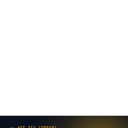
摘されています（出典：syusodo.co.jp）。本記事の反証
ポイント1つ目。「念のため自前で」は、たいてい高く
つきます。
kintone・SaaSで足りるなら作らない｜
スクラッチが正解になる境界線
境界線は、業務が"つながる必要があるかどうか"です。
具体的な業務で対比します。
SaaS（kintone等）で足りる典型
顧客・案件の一覧管理、申請・承認フロー
定型の日報・勤怠・在庫の記録