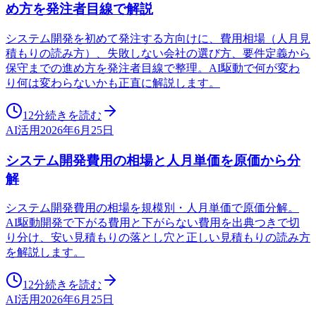
め方を発注者目線で解説
システム開発を初めて発注する方向けに、費用相場（人月見
積もりの読み方）、失敗しない会社の選び方、要件定義から
保守までの進め方を発注者目線で整理。AI駆動で何が変わ
り何は変わらないかも正直に解説します。
12分
続きを読む
AI活用
2026年6月25日
システム開発費用の相場と人月単価を原価から分
解
システム開発費用の相場を規模別・人月単価で原価分解。
AI駆動開発で下がる費用と下がらない費用を出典つきで切
り分け、安い見積もりの落とし穴と正しい見積もりの読み方
を解説します。
12分
続きを読む
AI活用
2026年6月25日