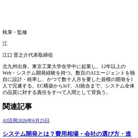
も、一緒に検証しましょう。
お問い合わせはこちら
執筆・監修
江
江口 晋之介
代表取締役
北九州出身。東京工業大学在学中に起業し、12年以上の
Web・システム開発経験を持つ。数百のAIエージェントを独
自に設計・統率し、かつて数十人月を要した規模の開発を1
人で完遂する。EC構築からIoT、AI統合まで、システム全体
の品質に対する責任をすべて人間として背負う。
関連記事
AI活用
2026年6月25日
システム開発とは？費用相場・会社の選び方・進