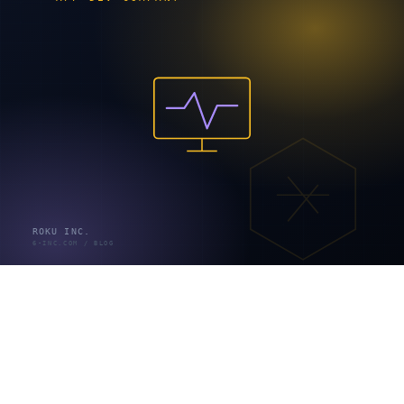
部署内で完結し、外部システムと深く連携しない業
務
スクラッチ（または連携開発）が要る典型
見積→受注→請求→入金が分断され、転記作業が残
っている
業界固有の独自ロジック（特殊な料金計算・在庫引
当）がある
既存の基幹システムや外部APIとリアルタイム連携が
必要
ここで反証データ2つ目。SaaSは単体業務には便利で
も、「つながっていない」ために失敗します。場当たり
的にSaaSを増やした結果、見積・受注・請求の間で人手